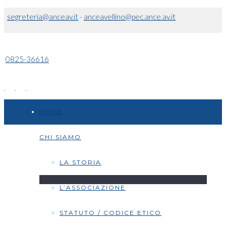
segreteria@anceav.it
-
anceavellino@pec.ance.av.it
0825-36616
HOME
CHI SIAMO
LA STORIA
L’ASSOCIAZIONE
STATUTO / CODICE ETICO