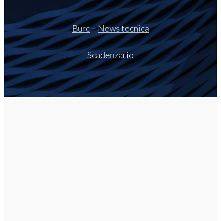
Burc
–
News tecnica
Scadenzario