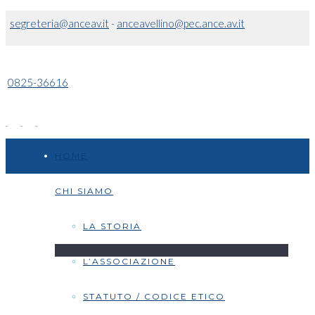
segreteria@anceav.it
-
anceavellino@pec.ance.av.it
0825-36616
HOME
CHI SIAMO
LA STORIA
L’ASSOCIAZIONE
STATUTO / CODICE ETICO