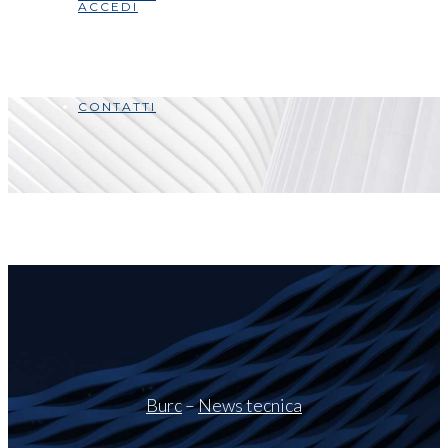
ACCEDI
CONTATTI
Burc
–
News tecnica