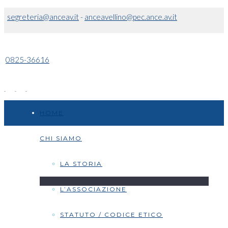
segreteria@anceav.it
-
anceavellino@pec.ance.av.it
0825-36616
HOME
CHI SIAMO
LA STORIA
L’ASSOCIAZIONE
STATUTO / CODICE ETICO