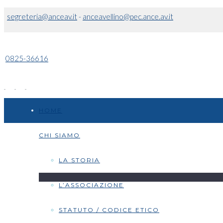
segreteria@anceav.it
-
anceavellino@pec.ance.av.it
0825-36616
HOME
CHI SIAMO
LA STORIA
L’ASSOCIAZIONE
STATUTO / CODICE ETICO