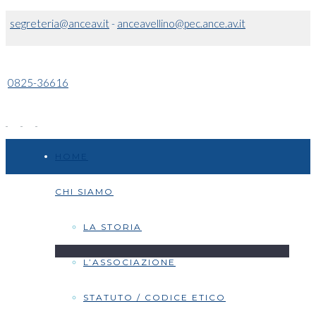
segreteria@anceav.it
-
anceavellino@pec.ance.av.it
0825-36616
HOME
CHI SIAMO
LA STORIA
L’ASSOCIAZIONE
STATUTO / CODICE ETICO