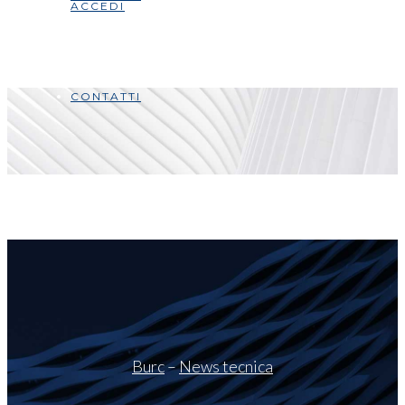
ACCEDI
CONTATTI
Burc
–
News tecnica