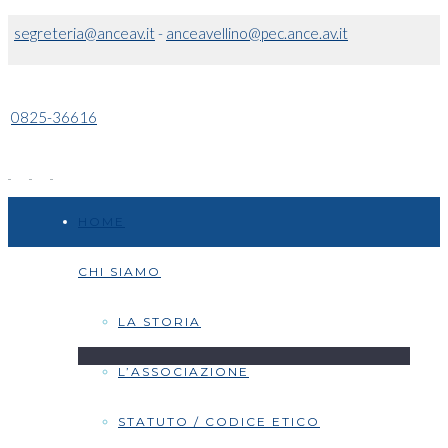
segreteria@anceav.it
-
anceavellino@pec.ance.av.it
0825-36616
HOME
CHI SIAMO
LA STORIA
L’ASSOCIAZIONE
STATUTO / CODICE ETICO