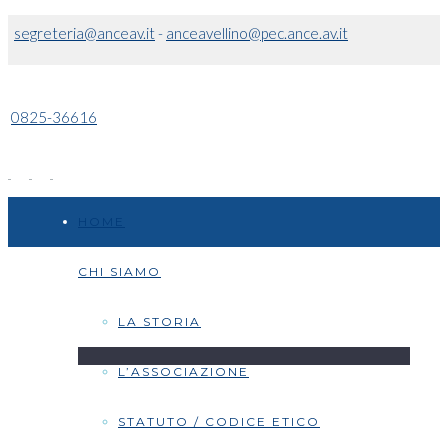
segreteria@anceav.it
-
anceavellino@pec.ance.av.it
0825-36616
HOME
CHI SIAMO
LA STORIA
L’ASSOCIAZIONE
STATUTO / CODICE ETICO