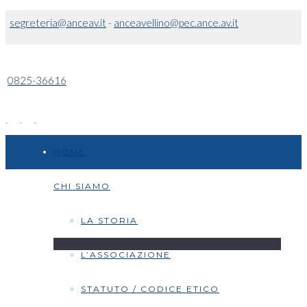
segreteria@anceav.it
-
anceavellino@pec.ance.av.it
0825-36616
HOME
CHI SIAMO
LA STORIA
L’ASSOCIAZIONE
STATUTO / CODICE ETICO