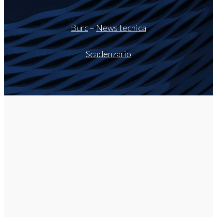
Burc
–
News tecnica
Scadenzario