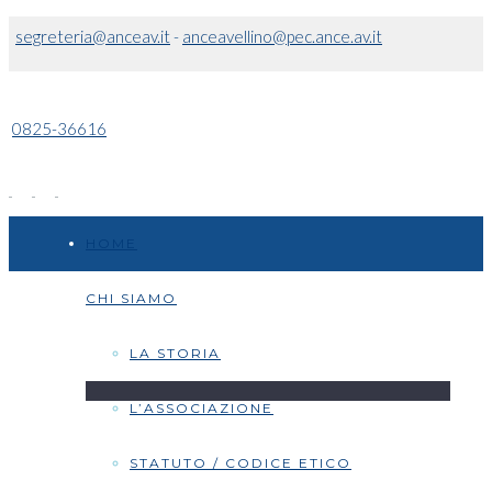
segreteria@anceav.it
-
anceavellino@pec.ance.av.it
0825-36616
HOME
CHI SIAMO
LA STORIA
L’ASSOCIAZIONE
STATUTO / CODICE ETICO