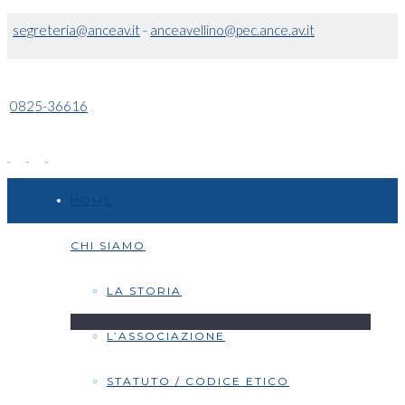
segreteria@anceav.it
-
anceavellino@pec.ance.av.it
0825-36616
HOME
CHI SIAMO
LA STORIA
L’ASSOCIAZIONE
STATUTO / CODICE ETICO