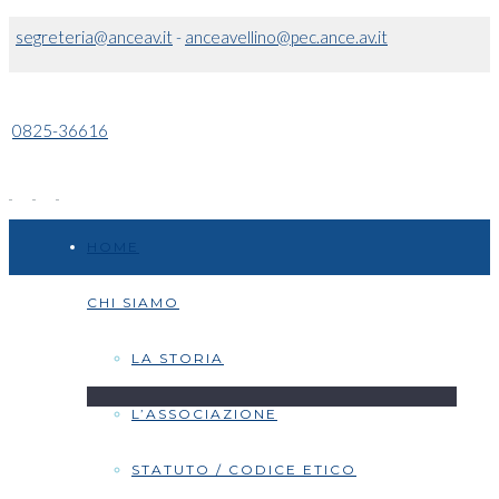
segreteria@anceav.it
-
anceavellino@pec.ance.av.it
0825-36616
HOME
CHI SIAMO
LA STORIA
L’ASSOCIAZIONE
STATUTO / CODICE ETICO