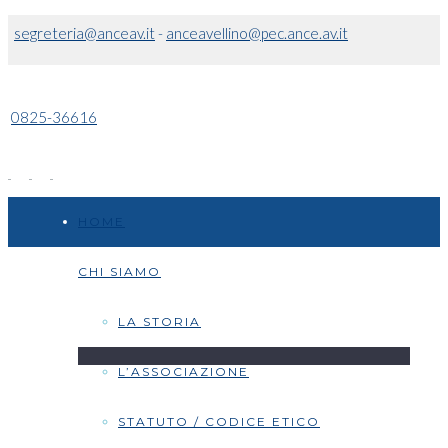
segreteria@anceav.it
-
anceavellino@pec.ance.av.it
0825-36616
HOME
CHI SIAMO
LA STORIA
L’ASSOCIAZIONE
STATUTO / CODICE ETICO