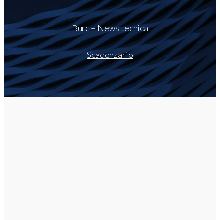
Burc
–
News tecnica
Scadenzario