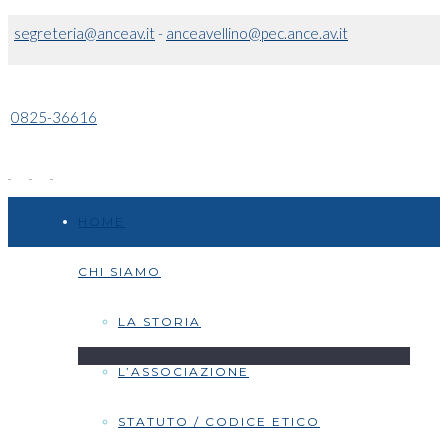
segreteria@anceav.it
-
anceavellino@pec.ance.av.it
0825-36616
HOME
CHI SIAMO
LA STORIA
L’ASSOCIAZIONE
STATUTO / CODICE ETICO