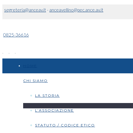
segreteria@anceav.it
-
anceavellino@pec.ance.av.it
0825-36616
HOME
CHI SIAMO
LA STORIA
L’ASSOCIAZIONE
STATUTO / CODICE ETICO