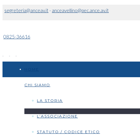
segreteria@anceav.it
-
anceavellino@pec.ance.av.it
0825-36616
HOME
CHI SIAMO
LA STORIA
L’ASSOCIAZIONE
STATUTO / CODICE ETICO