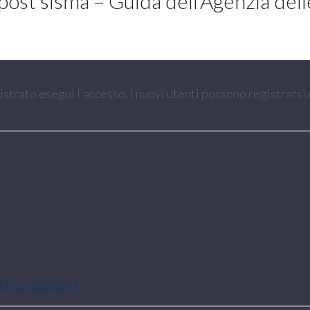
ost sisma – Guida dell’Agenzia dell
gistrato esegui l'accesso. I nuovi utenti possono registrarsi
are la password