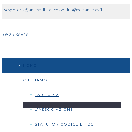
segreteria@anceav.it
-
anceavellino@pec.ance.av.it
0825-36616
HOME
CHI SIAMO
LA STORIA
L’ASSOCIAZIONE
STATUTO / CODICE ETICO