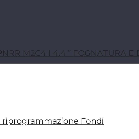
n : PNRR M2C4 I 4.4 ” FOGNATURA
 riprogrammazione Fondi