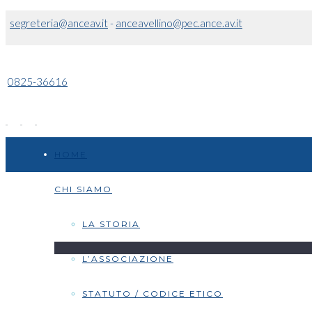
segreteria@anceav.it
-
anceavellino@pec.ance.av.it
0825-36616
HOME
CHI SIAMO
LA STORIA
L’ASSOCIAZIONE
STATUTO / CODICE ETICO