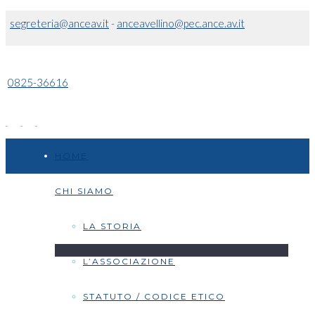
segreteria@anceav.it
-
anceavellino@pec.ance.av.it
0825-36616
HOME
CHI SIAMO
LA STORIA
L’ASSOCIAZIONE
STATUTO / CODICE ETICO