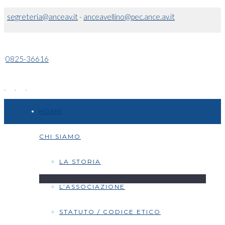
segreteria@anceav.it
-
anceavellino@pec.ance.av.it
0825-36616
HOME
CHI SIAMO
LA STORIA
L’ASSOCIAZIONE
STATUTO / CODICE ETICO