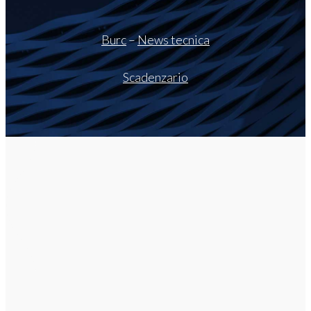
Burc
–
News tecnica
Scadenzario