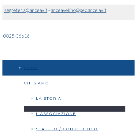
segreteria@anceav.it
-
anceavellino@pec.ance.av.it
0825-36616
HOME
CHI SIAMO
LA STORIA
L’ASSOCIAZIONE
STATUTO / CODICE ETICO