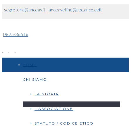
segreteria@anceav.it
-
anceavellino@pec.ance.av.it
0825-36616
HOME
CHI SIAMO
LA STORIA
L’ASSOCIAZIONE
STATUTO / CODICE ETICO