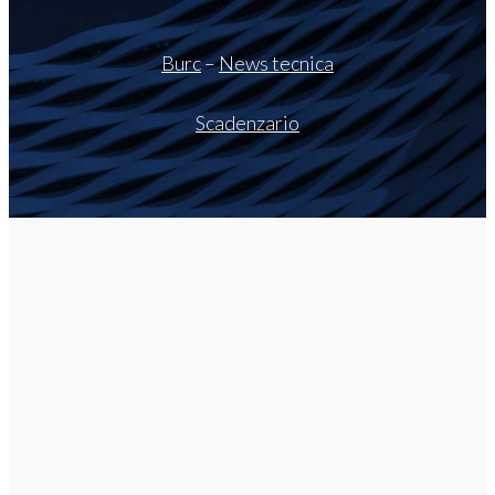
Burc
–
News tecnica
Scadenzario