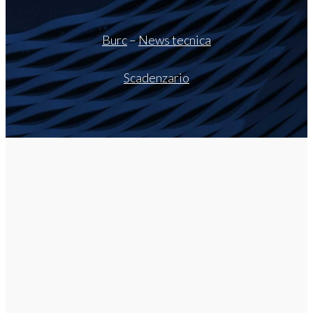
Burc
–
News tecnica
Scadenzario