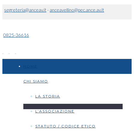
segreteria@anceav.it
-
anceavellino@pec.ance.av.it
0825-36616
HOME
CHI SIAMO
LA STORIA
L’ASSOCIAZIONE
STATUTO / CODICE ETICO