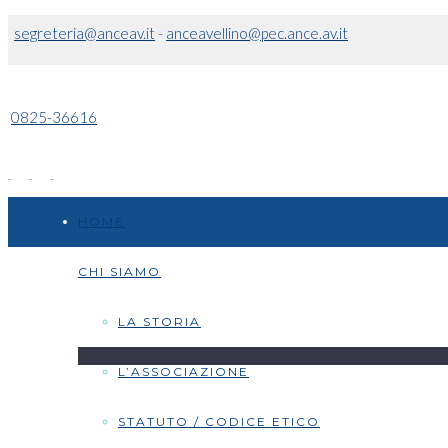
segreteria@anceav.it
-
anceavellino@pec.ance.av.it
0825-36616
HOME
CHI SIAMO
LA STORIA
L’ASSOCIAZIONE
STATUTO / CODICE ETICO