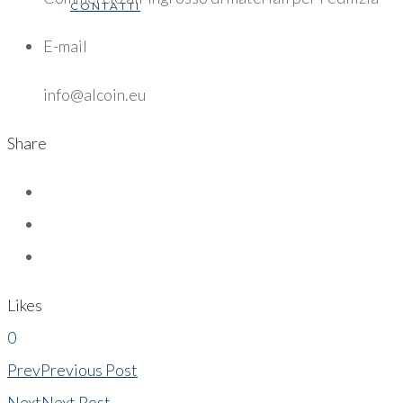
CONTATTI
E-mail
info@alcoin.eu
Share
Likes
0
Prev
Previous Post
Next
Next Post