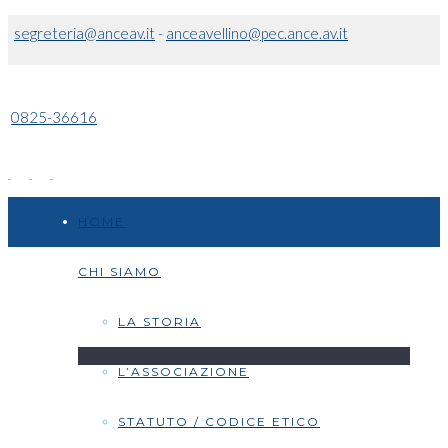
segreteria@anceav.it
-
anceavellino@pec.ance.av.it
0825-36616
HOME
CHI SIAMO
LA STORIA
L’ASSOCIAZIONE
STATUTO / CODICE ETICO