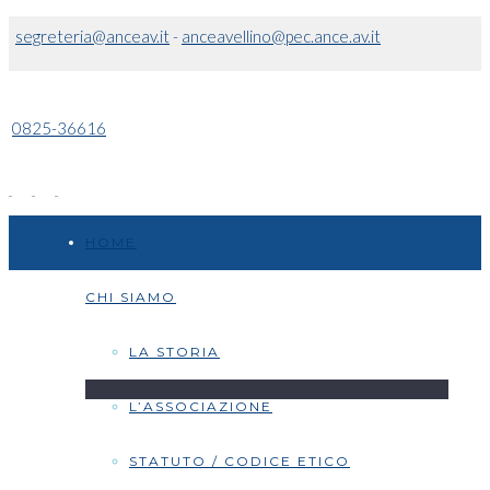
segreteria@anceav.it
-
anceavellino@pec.ance.av.it
0825-36616
HOME
CHI SIAMO
LA STORIA
L’ASSOCIAZIONE
STATUTO / CODICE ETICO