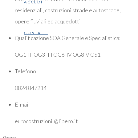
ACCEDI
residenziali, costruzioni strade e autostrade,
opere fluviali ed acquedotti
CONTATTI
Qualificazione SOA Generale e Specialistica:
OG1-III OG3- III OG6-IV OG8-V OS1-I
Telefono
0824 847214
E-mail
eurocostruzionii@libero.it
Share