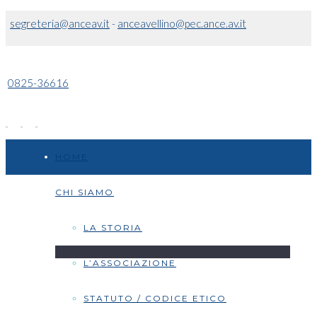
segreteria@anceav.it
-
anceavellino@pec.ance.av.it
0825-36616
HOME
CHI SIAMO
LA STORIA
L’ASSOCIAZIONE
STATUTO / CODICE ETICO