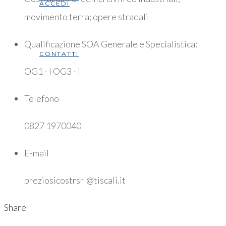
ACCEDI
movimento terra; opere stradali
Qualificazione SOA Generale e Specialistica:
CONTATTI
OG1 - I OG3 - I
Telefono
0827 1970040
E-mail
preziosicostrsrl@tiscali.it
Share