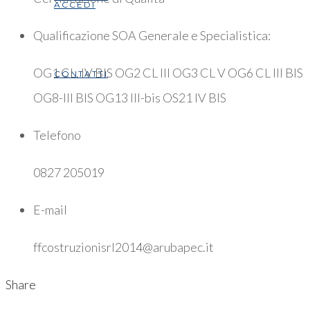
ACCEDI
Qualificazione SOA Generale e Specialistica:
OG1 CL. IV BIS OG2 CL III OG3 CL V OG6 CL III BIS
CONTATTI
OG8-III BIS OG13 III-bis OS21 IV BIS
Telefono
0827 205019
E-mail
ffcostruzionisrl2014@arubapec.it
Share