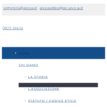
segreteria@anceav.it
-
anceavellino@pec.ance.av.it
0825-36616
HOME
CHI SIAMO
LA STORIA
L’ASSOCIAZIONE
STATUTO / CODICE ETICO