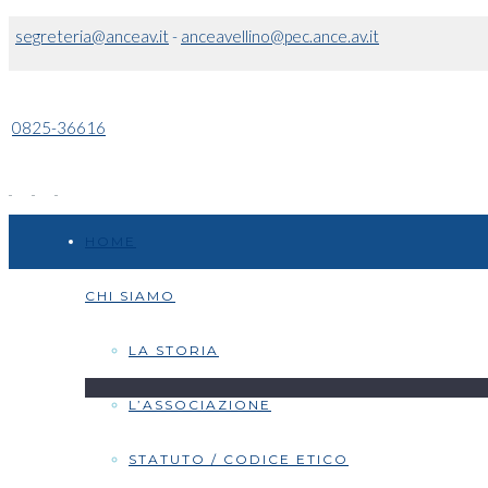
segreteria@anceav.it
-
anceavellino@pec.ance.av.it
0825-36616
HOME
CHI SIAMO
LA STORIA
L’ASSOCIAZIONE
STATUTO / CODICE ETICO