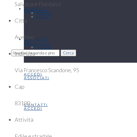
Salvatore Fiordalisi
ACCEDI
CONTATTI
VIDEO
FOTO
Città
Avellino
CONTATTI
ASSOCIATI
VIDEO
Indirizzo
Cerca
Via Francesco Scandone, 95
ACCEDI
ASSOCIATI
Cap
83100
CONTATTI
ACCEDI
Attività
Edile e stradale