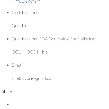
CONTATTI
Certificazione
Qualità
Qualificazione SOA Generale e Specialistica:
OG1-III OG3-III-bis
E-mail
siref.lavori@gmail.com
Share