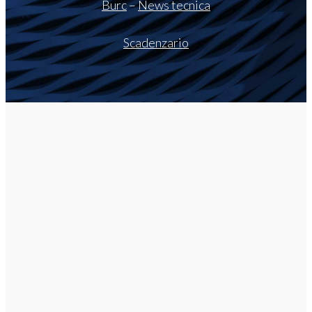
Burc
–
News tecnica
Scadenzario