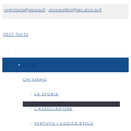
segreteria@anceav.it
-
anceavellino@pec.ance.av.it
0825-36616
HOME
CHI SIAMO
LA STORIA
L’ASSOCIAZIONE
STATUTO / CODICE ETICO