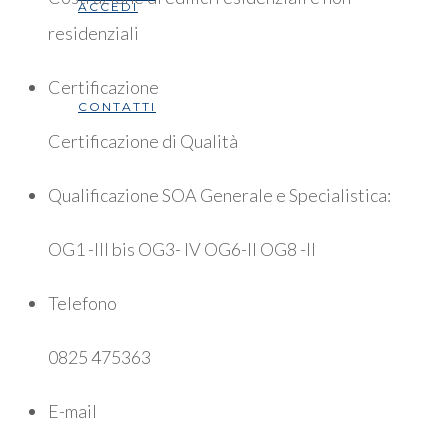
ACCEDI
residenziali
Certificazione
CONTATTI
Certificazione di Qualità
Qualificazione SOA Generale e Specialistica:
OG1 -III bis OG3- IV OG6-II OG8 -II
Telefono
0825 475363
E-mail