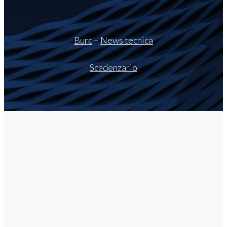
Burc
–
News tecnica
Scadenzario