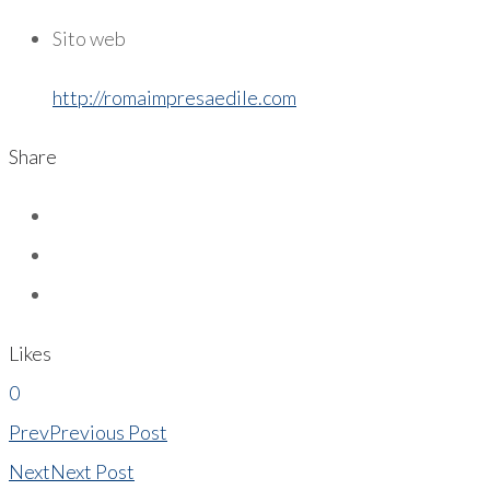
Sito web
http://romaimpresaedile.com
Share
Likes
0
Prev
Previous Post
Next
Next Post