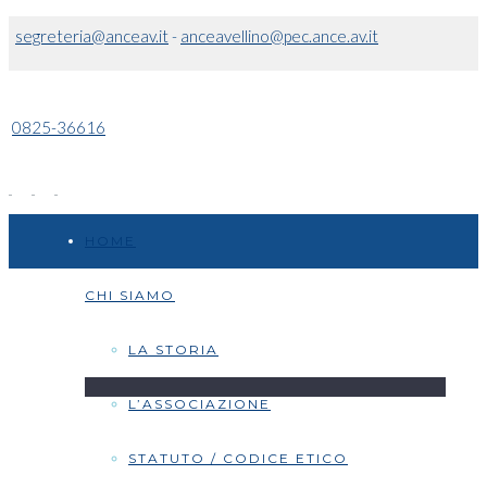
segreteria@anceav.it
-
anceavellino@pec.ance.av.it
0825-36616
HOME
CHI SIAMO
LA STORIA
L’ASSOCIAZIONE
STATUTO / CODICE ETICO