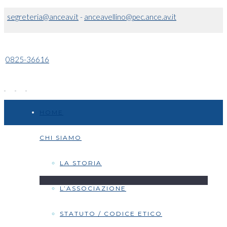
segreteria@anceav.it
-
anceavellino@pec.ance.av.it
0825-36616
HOME
CHI SIAMO
LA STORIA
L’ASSOCIAZIONE
STATUTO / CODICE ETICO