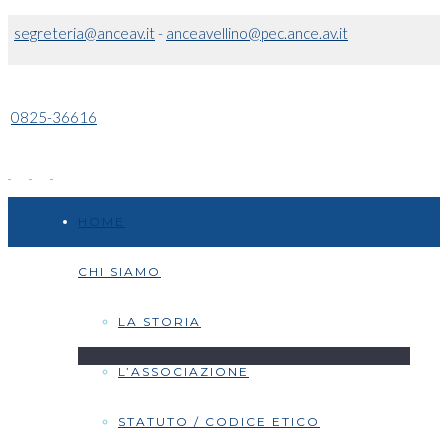
segreteria@anceav.it
-
anceavellino@pec.ance.av.it
0825-36616
HOME
CHI SIAMO
LA STORIA
L’ASSOCIAZIONE
STATUTO / CODICE ETICO