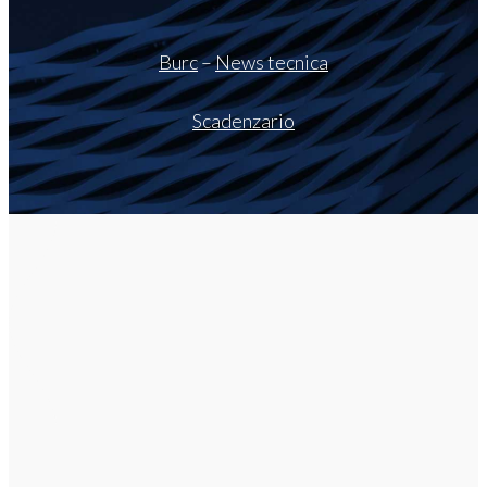
Burc
–
News tecnica
Scadenzario