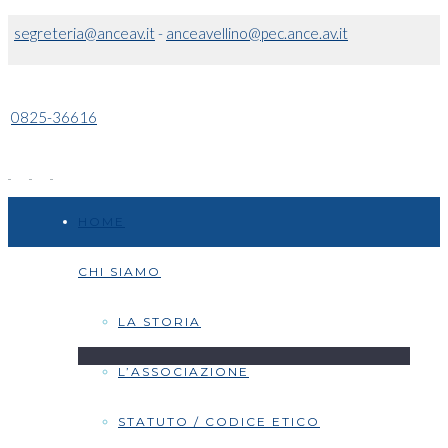
segreteria@anceav.it
-
anceavellino@pec.ance.av.it
0825-36616
HOME
CHI SIAMO
LA STORIA
L’ASSOCIAZIONE
STATUTO / CODICE ETICO