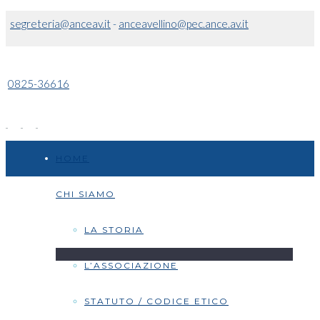
segreteria@anceav.it
-
anceavellino@pec.ance.av.it
0825-36616
HOME
CHI SIAMO
LA STORIA
L’ASSOCIAZIONE
STATUTO / CODICE ETICO