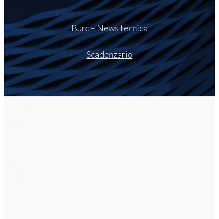
Burc
–
News tecnica
Scadenzario