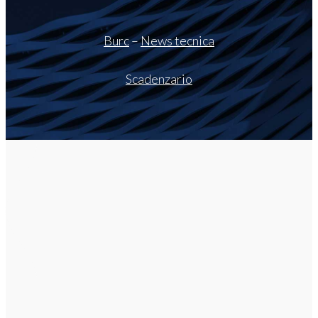
Burc
–
News tecnica
Scadenzario