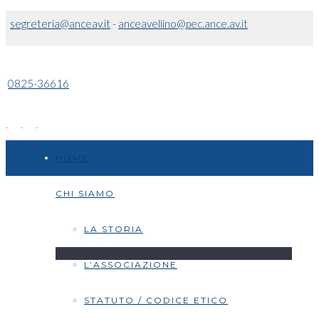
segreteria@anceav.it
-
anceavellino@pec.ance.av.it
0825-36616
HOME
CHI SIAMO
LA STORIA
L’ASSOCIAZIONE
STATUTO / CODICE ETICO