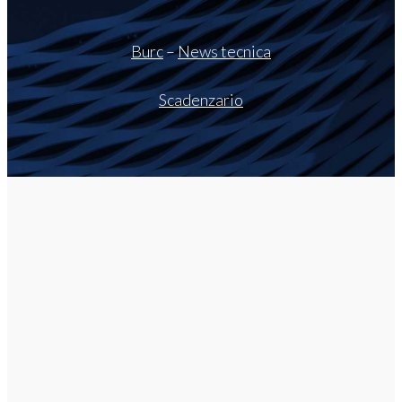
Burc
–
News tecnica
Scadenzario