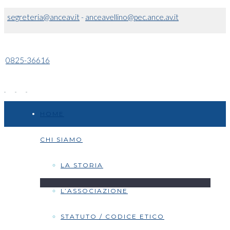
segreteria@anceav.it
-
anceavellino@pec.ance.av.it
0825-36616
HOME
CHI SIAMO
LA STORIA
L’ASSOCIAZIONE
STATUTO / CODICE ETICO