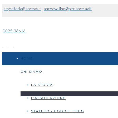
segreteria@anceav.it
-
anceavellino@pec.ance.av.it
0825-36616
HOME
CHI SIAMO
LA STORIA
L’ASSOCIAZIONE
STATUTO / CODICE ETICO