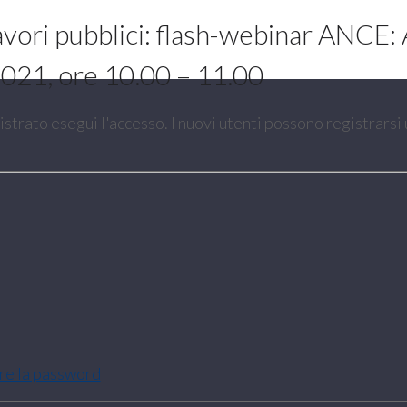
 lavori pubblici: flash-webinar ANC
021, ore 10.00 – 11.00
gistrato esegui l'accesso. I nuovi utenti possono registrarsi
are la password