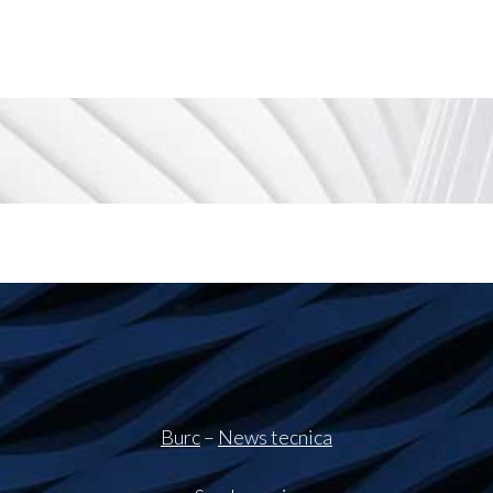
Burc
–
News tecnica