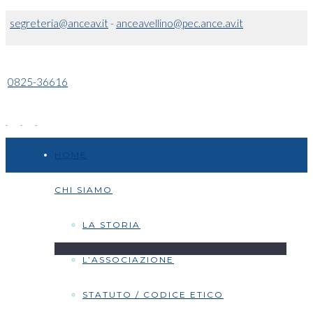
segreteria@anceav.it
-
anceavellino@pec.ance.av.it
0825-36616
HOME
CHI SIAMO
LA STORIA
L’ASSOCIAZIONE
STATUTO / CODICE ETICO