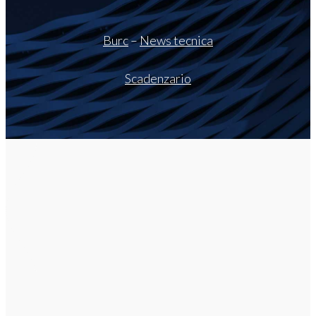
Burc
–
News tecnica
Scadenzario