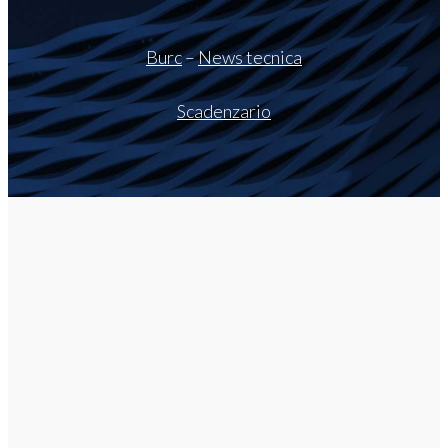
Burc
–
News tecnica
Scadenzario