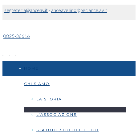
segreteria@anceav.it
-
anceavellino@pec.ance.av.it
0825-36616
HOME
CHI SIAMO
LA STORIA
L’ASSOCIAZIONE
STATUTO / CODICE ETICO