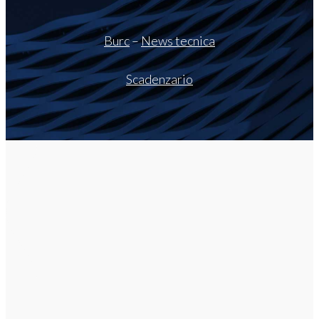
Burc
–
News tecnica
Scadenzario