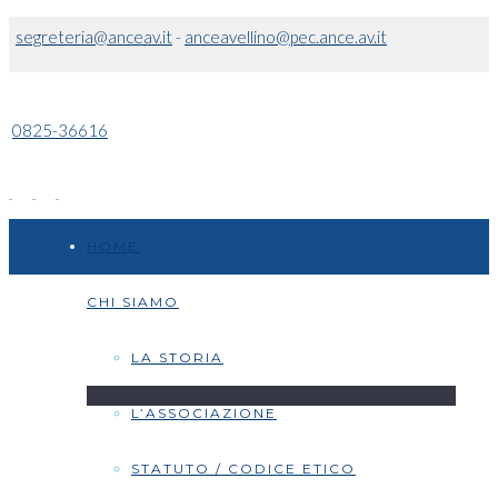
segreteria@anceav.it
-
anceavellino@pec.ance.av.it
0825-36616
HOME
CHI SIAMO
LA STORIA
L’ASSOCIAZIONE
STATUTO / CODICE ETICO