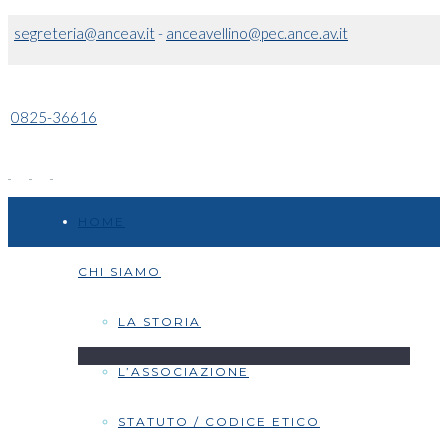
segreteria@anceav.it
-
anceavellino@pec.ance.av.it
0825-36616
HOME
CHI SIAMO
LA STORIA
L’ASSOCIAZIONE
STATUTO / CODICE ETICO