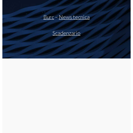
Burc
–
News tecnica
Scadenzario