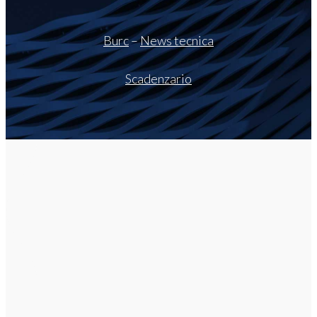
Burc
–
News tecnica
Scadenzario