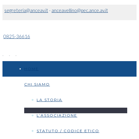
segreteria@anceav.it
-
anceavellino@pec.ance.av.it
0825-36616
HOME
CHI SIAMO
LA STORIA
L’ASSOCIAZIONE
STATUTO / CODICE ETICO