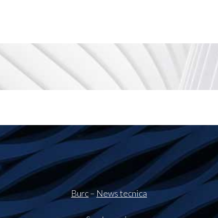
Burc
–
News tecnica