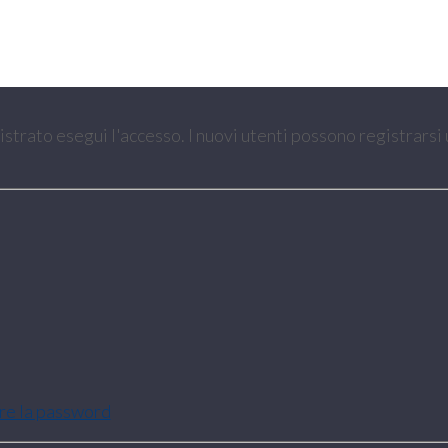
gistrato esegui l'accesso. I nuovi utenti possono registrarsi
are la password