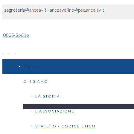
segreteria@anceav.it
-
anceavellino@pec.ance.av.it
0825-36616
HOME
CHI SIAMO
LA STORIA
L’ASSOCIAZIONE
STATUTO / CODICE ETICO