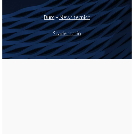
Burc
–
News tecnica
Scadenzario