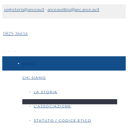
segreteria@anceav.it
-
anceavellino@pec.ance.av.it
0825-36616
HOME
CHI SIAMO
LA STORIA
L’ASSOCIAZIONE
STATUTO / CODICE ETICO