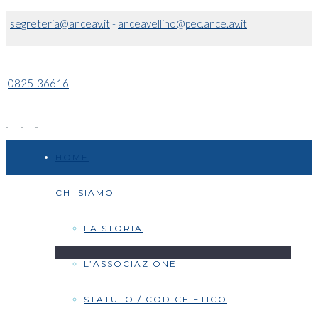
segreteria@anceav.it
-
anceavellino@pec.ance.av.it
0825-36616
HOME
CHI SIAMO
LA STORIA
L’ASSOCIAZIONE
STATUTO / CODICE ETICO