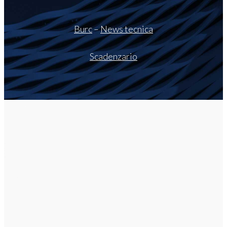
Burc
–
News tecnica
Scadenzario