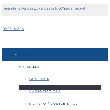
segreteria@anceav.it
-
anceavellino@pec.ance.av.it
0825-36616
HOME
CHI SIAMO
LA STORIA
L’ASSOCIAZIONE
STATUTO / CODICE ETICO