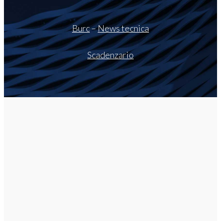
Burc
–
News tecnica
Scadenzario