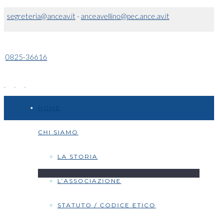
segreteria@anceav.it
-
anceavellino@pec.ance.av.it
0825-36616
HOME
CHI SIAMO
LA STORIA
L’ASSOCIAZIONE
STATUTO / CODICE ETICO