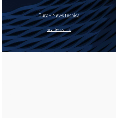
Burc
–
News tecnica
Scadenzario