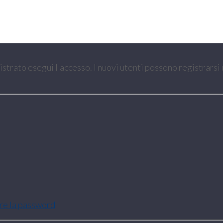
gistrato esegui l'accesso. I nuovi utenti possono registrarsi
are la password