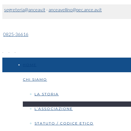
segreteria@anceav.it
-
anceavellino@pec.ance.av.it
0825-36616
HOME
CHI SIAMO
LA STORIA
L’ASSOCIAZIONE
STATUTO / CODICE ETICO