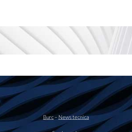
Burc
–
News tecnica