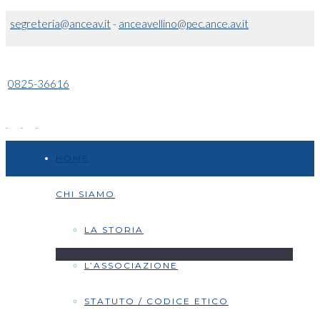
segreteria@anceav.it
-
anceavellino@pec.ance.av.it
0825-36616
HOME
CHI SIAMO
LA STORIA
L’ASSOCIAZIONE
STATUTO / CODICE ETICO