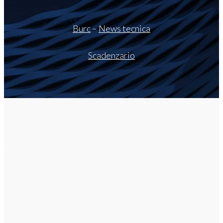
Burc
–
News tecnica
Scadenzario