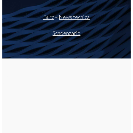
Burc
–
News tecnica
Scadenzario