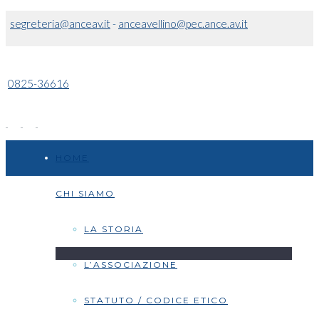
segreteria@anceav.it
-
anceavellino@pec.ance.av.it
0825-36616
HOME
CHI SIAMO
LA STORIA
L’ASSOCIAZIONE
STATUTO / CODICE ETICO